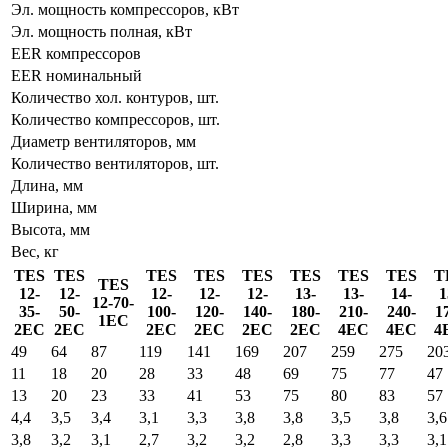
Эл. мощность компрессоров, кВт
Эл. мощность полная, кВт
EER компрессоров
EER номинальный
Количество хол. контуров, шт.
Количество компрессоров, шт.
Диаметр вентиляторов, мм
Количество вентиляторов, шт.
Длина, мм
Ширина, мм
Высота, мм
Вес, кг
TES
TES
TES
TES
TES
TES
TES
TES
T
TES
12-
12-
12-
12-
12-
13-
13-
14-
1
12-70-
35-
50-
100-
120-
140-
180-
210-
240-
1
1EC
2EC
2EC
2EC
2EC
2EC
2EC
4EC
4EC
4
49
64
87
119
141
169
207
259
275
20
11
18
20
28
33
48
69
75
77
47
13
20
23
33
41
53
75
80
83
57
4,4
3,5
3,4
3,1
3,3
3,8
3,8
3,5
3,8
3,6
3,8
3,2
3,1
2,7
3,2
3,2
2,8
3,3
3,3
3,1