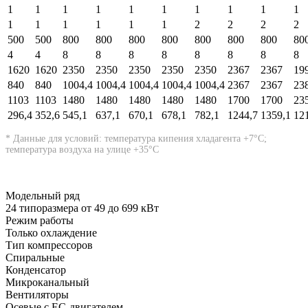
1
1
1
1
1
1
1
1
1
1
1
1
1
1
1
1
2
2
2
2
500
500
800
800
800
800
800
800
800
80
4
4
8
8
8
8
8
8
8
8
1620
1620
2350
2350
2350
2350
2350
2367
2367
19
840
840
1004,4
1004,4
1004,4
1004,4
1004,4
2367
2367
23
1103
1103
1480
1480
1480
1480
1480
1700
1700
23
296,4
352,6
545,1
637,1
670,1
678,1
782,1
1244,7
1359,1
12
* Данные для условий: температура кипения хладагента +7°С;
температура воздуха на улице +35°С
Модельный ряд
24 типоразмера от 49 до 699 кВт
Режим работы
Только охлаждение
Тип компрессоров
Спиральные
Конденсатор
Микроканальный
Вентиляторы
Осевые с EC-двигателем