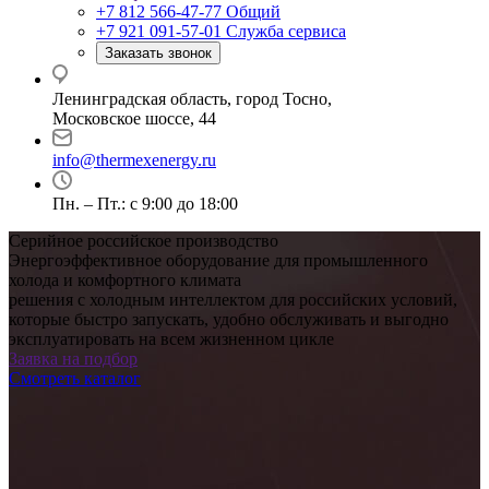
+7 812 566-47-77
Общий
+7 921 091-57-01
Служба сервиса
Заказать звонок
Ленинградская область, город Тосно,
Московское шоссе, 44
info@thermexenergy.ru
Пн. – Пт.: с 9:00 до 18:00
Серийное российское производство
Энергоэффективное оборудование для промышленного
холода и комфортного климата
решения с холодным интеллектом для российских условий,
которые быстро запускать, удобно обслуживать и выгодно
эксплуатировать на всем жизненном цикле
Заявка на подбор
Смотреть каталог