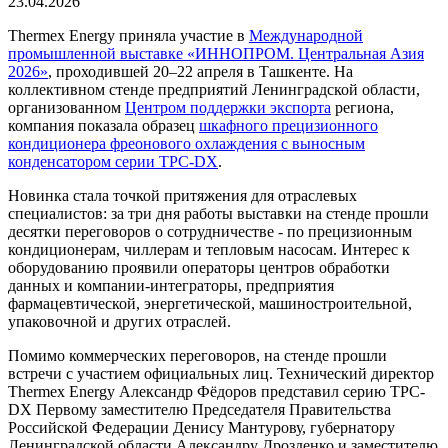
23.04.2026
Thermex Energy приняла участие в
Международной
промышленной выставке «ИННОПРОМ. Центральная Азия
2026»
, проходившей 20–22 апреля в Ташкенте. На
коллективном стенде предприятий Ленинградской области,
организованном
Центром поддержки экспорта
региона,
компания показала образец
шкафного прецизионного
кондиционера фреонового охлаждения с выносным
конденсатором серии TPC-DX
.
Новинка стала точкой притяжения для отраслевых
специалистов: за три дня работы выставки на стенде прошли
десятки переговоров о сотрудничестве - по прецизионным
кондиционерам, чиллерам и тепловым насосам. Интерес к
оборудованию проявили операторы центров обработки
данных и компании-интеграторы, предприятия
фармацевтической, энергетической, машиностроительной,
упаковочной и других отраслей.
Помимо коммерческих переговоров, на стенде прошли
встречи с участием официальных лиц. Технический директор
Thermex Energy Александр Фёдоров представил серию TPC-
DX Первому заместителю Председателя Правительства
Российской Федерации Денису Мантурову, губернатору
Ленинградской области Александру Дрозденко и заместителю